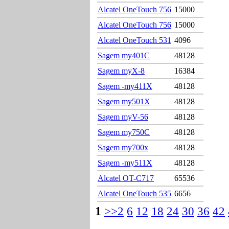
Alcatel OneTouch 756
15000
Alcatel OneTouch 756
15000
Alcatel OneTouch 531
4096
Sagem my401C
48128
Sagem myX-8
16384
Sagem -my411X
48128
Sagem my501X
48128
Sagem myV-56
48128
Sagem my750C
48128
Sagem my700x
48128
Sagem -my511X
48128
Alcatel OT-C717
65536
Alcatel OneTouch 535
6656
1
>>2
6
12
18
24
30
36
42