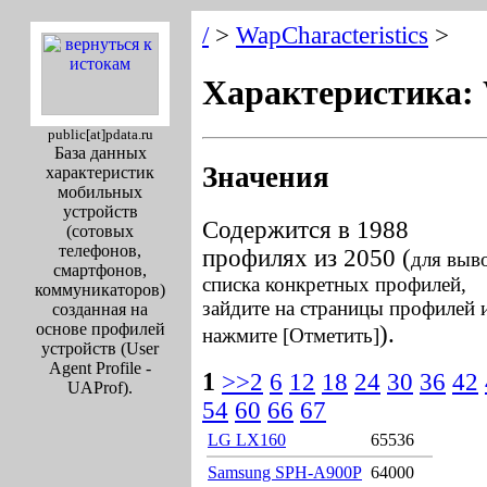
/
>
WapCharacteristics
>
Характеристика:
public[at]pdata.ru
База данных
Значения
характеристик
мобильных
устройств
Содержится в 1988
(сотовых
телефонов,
профилях из 2050 (
для выв
смартфонов,
списка конкретных профилей,
коммуникаторов)
зайдите на страницы профилей 
созданная на
основе профилей
).
нажмите [Отметить]
устройств (User
Agent Profile -
1
>>2
6
12
18
24
30
36
42
UAProf).
54
60
66
67
LG LX160
65536
Samsung SPH-A900P
64000