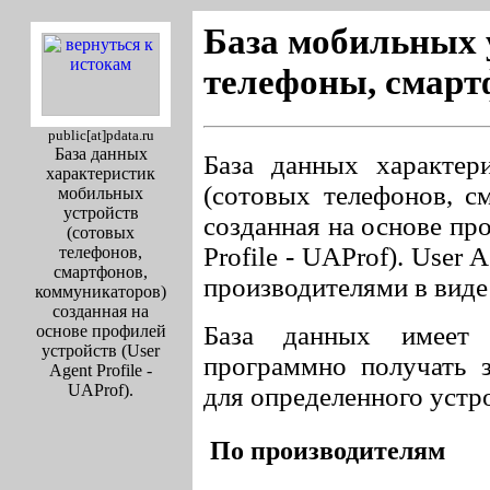
База мобильных 
телефоны, смар
public[at]pdata.ru
База данных
База данных характер
характеристик
(сотовых телефонов, с
мобильных
устройств
созданная на основе пр
(сотовых
Profile - UAProf). User 
телефонов,
смартфонов,
производителями в вид
коммуникаторов)
созданная на
База данных имеет 
основе профилей
устройств (User
программно получать 
Agent Profile -
UAProf).
для определенного устр
По производителям