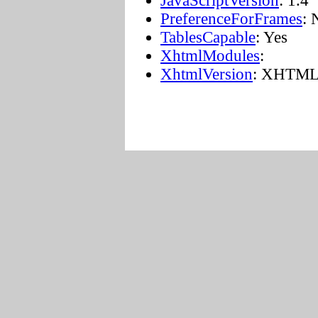
JavaScriptVersion
: 1.4
PreferenceForFrames
: 
TablesCapable
: Yes
XhtmlModules
:
XhtmlVersion
: XHTML-