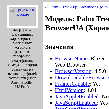
/
>
Palm
>
Treo700p
>
downloads_palm_
Модель: Palm Tre
BrowserUA (Харак
public[at]pdata.ru
База данных
характеристик
мобильных
Значения
устройств
(сотовых
телефонов,
BrowserName
: Blazer
смартфонов,
Web Browser
коммуникаторов)
созданная на
BrowserVersion
: 4.5.0
основе профилей
DownloadableBrowser
устройств (User
Agent Profile -
FramesCapable
: Yes
UAProf).
HtmlVersion
: 4.01
JavaAppletEnabled
: No
JavaScriptEnabled
: Yes