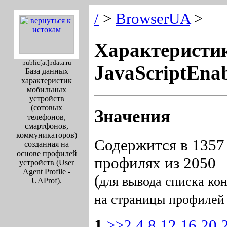
/
>
BrowserUA
>
Характеристи
public[at]pdata.ru
JavaScriptEna
База данных
характеристик
мобильных
устройств
(сотовых
Значения
телефонов,
смартфонов,
коммуникаторов)
Содержится в 1357
созданная на
основе профилей
профилях из 2050
устройств (User
Agent Profile -
(
для вывода списка ко
UAProf).
на страницы профилей
1
>>2
4
8
12
16
20