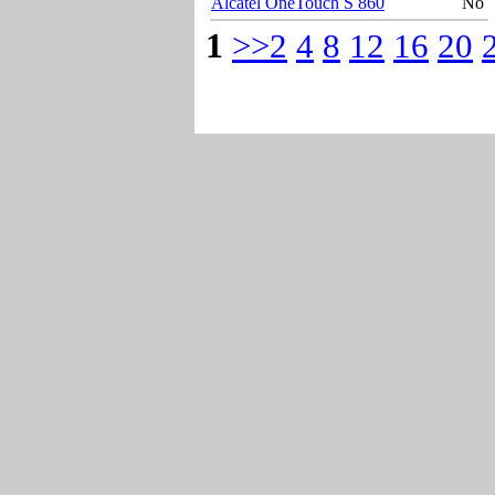
Alcatel OneTouch S 860
No
1
>>2
4
8
12
16
20